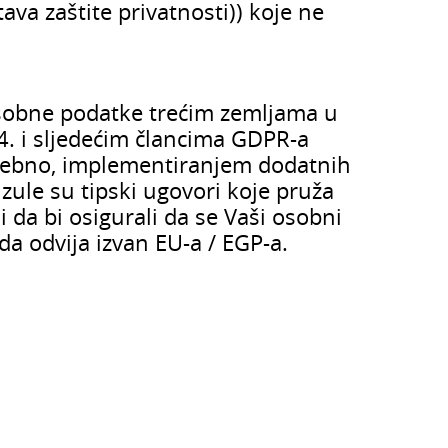
va zaštite privatnosti)) koje ne
e osobne podatke trećim zemljama u
4. i sljedećim člancima GDPR-a
trebno, implementiranjem dodatnih
ule su tipski ugovori koje pruža
da bi osigurali da se Vaši osobni
da odvija izvan EU-a / EGP-a.