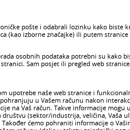
oničke pošte i odabrali lozinku kako biste kr
a (kao izborne značajke) ili putem stranice 
brada osobnih podataka potrebni su kako bis
tranici. Sam posjet ili pregled web stranice
om upotrebe naše web stranice i funkcionaln
u i pohranjuju u Vašem računu nakon interakci
cije na Vaš račun. Takve informacije mogu u
društvu (sektor/industrija, veličina, Vaša ul
u. Također ćemo pohraniti informacije o Vaš