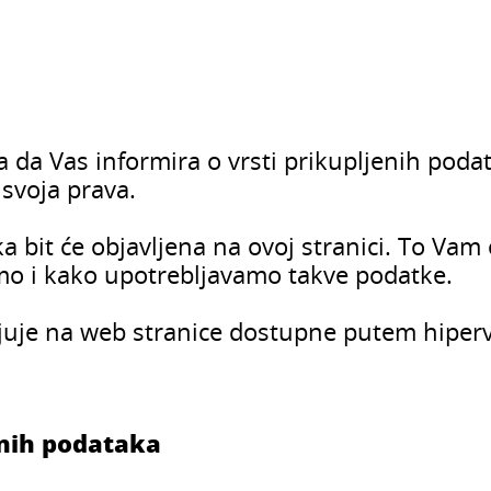
a da Vas informira o vrsti prikupljenih poda
 svoja prava.
ka bit će objavljena na ovoj stranici. To V
amo i kako upotrebljavamo takve podatke.
njuje na web stranice dostupne putem hiperve
bnih podataka