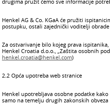
drugima pružit ćemo sve informacije potreb
Henkel AG & Co. KGaA će pružiti ispitanic
postupku, ostali zajednički voditelji obrad
Za ostvarivanje bilo kojeg prava ispitanika,
Henkel Croatia d.o.o., „Zaštita osobnih po
henkel.croatia@henkel.com
)
2.2 Opća upotreba web stranice
Henkel upotrebljava osobne podatke kako b
samo na temelju drugih zakonskih obveza il