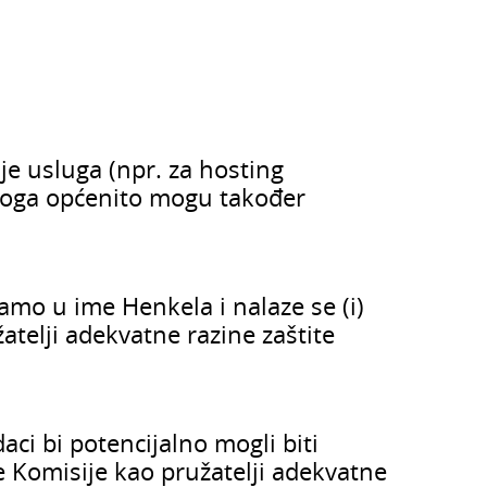
je usluga (npr. za hosting
stoga općenito mogu također
mo u ime Henkela i nalaze se (i)
telji adekvatne razine zaštite
aci bi potencijalno mogli biti
e Komisije kao pružatelji adekvatne