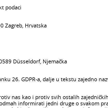
kt podaci
00 Zagreb, Hrvatska
40589 Düsseldorf, Njemačka
nku 26. GDPR-a, dalje u tekstu zajedno nazva
tiv nas kao i protiv svih ostalih zajedničkih 
mah informirati jedni druge o svakom pravu