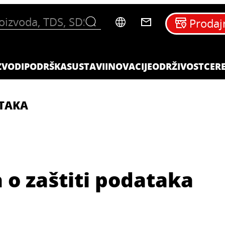
Prodaj
ZVODI
PODRŠKA
SUSTAVI
INOVACIJE
ODRŽIVOST
CERE
ATAKA
a o zaštiti podataka