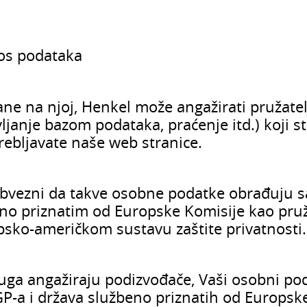
nos podataka
ane na njoj, Henkel može angažirati pružatel
ljanje bazom podataka, praćenje itd.) koji 
ebljavate naše web stranice.
obvezni da takve osobne podatke obrađuju sa
eno priznatim od Europske Komisije kao pruža
ropsko-američkom sustavu zaštite privatnosti.
sluga angažiraju podizvođače, Vaši osobni pod
EGP-a i država službeno priznatih od Europsk