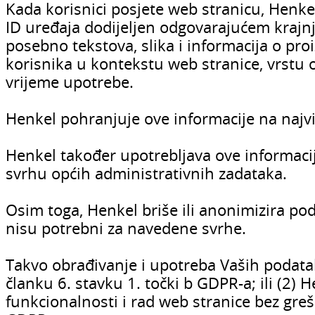
Kada korisnici posjete web stranicu, Henke
ID uređaja dodijeljen odgovarajućem krajnj
posebno tekstova, slika i informacija o pro
korisnika u kontekstu web stranice, vrstu 
vrijeme upotrebe.
Henkel pohranjuje ove informacije na naj
Henkel također upotrebljava ove informacije
svrhu općih administrativnih zadataka.
Osim toga, Henkel briše ili anonimizira po
nisu potrebni za navedene svrhe.
Takvo obrađivanje i upotreba Vaših podatak
članku 6. stavku 1. točki b GDPR-a; ili (2) 
funkcionalnosti i rad web stranice bez gre