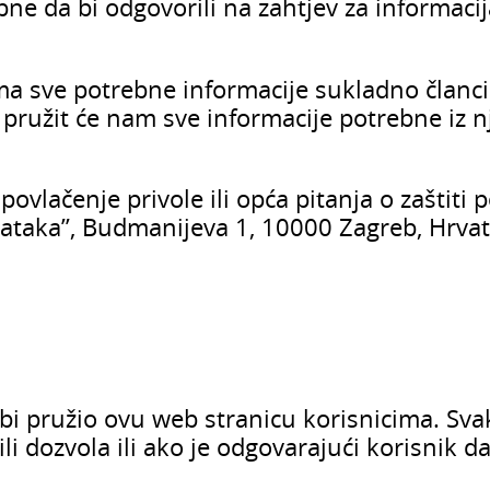
ne da bi odgovorili na zahtjev za informaci
ima sve potrebne informacije sukladno članc
e pružit će nam sve informacije potrebne iz 
 povlačenje privole ili opća pitanja o zaštit
dataka’’, Budmanijeva 1, 10000 Zagreb, Hrvat
i pružio ovu web stranicu korisnicima. Svak
i dozvola ili ako je odgovarajući korisnik d