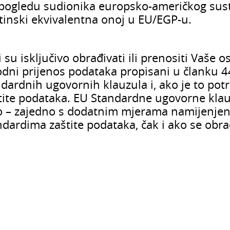
 pogledu sudionika europsko-američkog susta
štinski ekvivalentna onoj u EU/EGP-u.
 su isključivo obrađivati ili prenositi Vaš
odni prijenos podataka propisani u članku 4
dardnih ugovornih klauzula i, ako je to po
tite podataka. EU Standardne ugovorne klauz
o – zajedno s dodatnim mjerama namijenjeni 
ardima zaštite podataka, čak i ako se obra