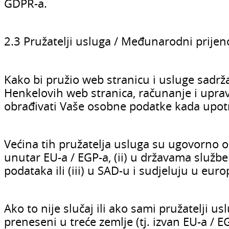
GDPR-a.
2.3 Pružatelji usluga / Međunarodni prije
Kako bi pružio web stranicu i usluge sadrž
Henkelovih web stranica, računanje i uprav
obrađivati Vaše osobne podatke kada upotr
Većina tih pružatelja usluga su ugovorno 
unutar EU-a / EGP-a, (ii) u državama služb
podataka ili (iii) u SAD-u i sudjeluju u eu
Ako to nije slučaj ili ako sami pružatelji u
preneseni u treće zemlje (tj. izvan EU-a / 