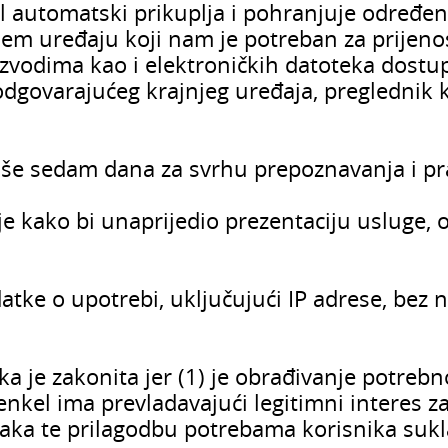
l automatski prikuplja i pohranjuje određene
em uređaju koji nam je potreban za prijenos
izvodima kao i elektroničkih datoteka dostup
odgovarajućeg krajnjeg uređaja, preglednik k
više sedam dana za svrhu prepoznavanja i p
 kako bi unaprijedio prezentaciju usluge, ob
datke o upotrebi, uključujući IP adrese, bez
a je zakonita jer (1) je obrađivanje potreb
Henkel ima prevladavajući legitimni interes 
šaka te prilagodbu potrebama korisnika sukla