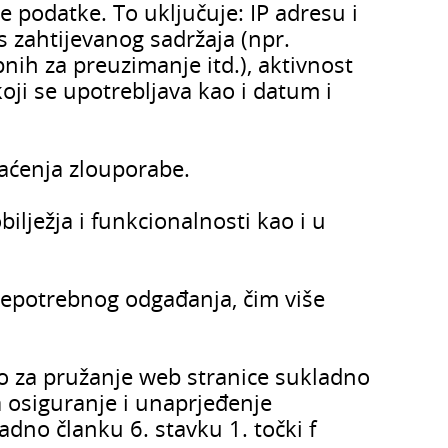
 podatke. To uključuje: IP adresu i
 zahtijevanog sadržaja (npr.
nih za preuzimanje itd.), aktivnost
oji se upotrebljava kao i datum i
raćenja zlouporabe.
ilježja i funkcionalnosti kao i u
 nepotrebnog odgađanja, čim više
no za pružanje web stranice sukladno
za osiguranje i unaprjeđenje
dno članku 6. stavku 1. točki f