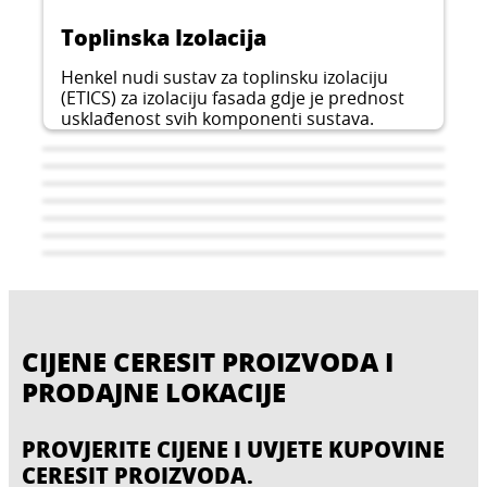
Toplinska Izolacija
Henkel nudi sustav za toplinsku izolaciju
(ETICS) za izolaciju fasada gdje je prednost
usklađenost svih komponenti sustava.
CIJENE CERESIT PROIZVODA I
PRODAJNE LOKACIJE
PROVJERITE CIJENE I UVJETE KUPOVINE
Polaganje podnih obloga
Polaganje keramičkih pločica
CERESIT PROIZVODA.