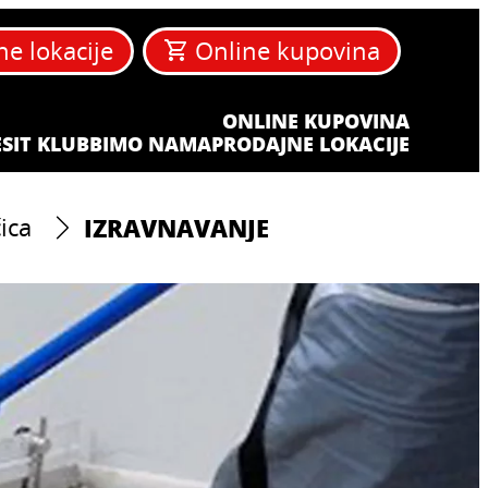
ne lokacije
Online kupovina
ONLINE KUPOVINA
SIT KLUB
BIM
O NAMA
PRODAJNE LOKACIJE
IZRAVNAVANJE
ica