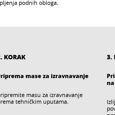
epljenja podnih obloga.
2. KORAK
3.
Priprema mase za izravnavanje
Pr
na
ripremite masu za izravnavanje
rema tehničkim uputama.
Izl
pov