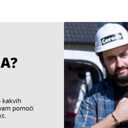
JA?
 kakvih
 vam pomoći
kt.