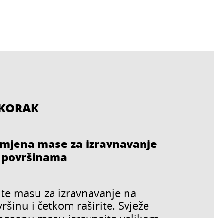
 KORAK
imjena mase za izravnavanje
 površinama
ijte masu za izravnavanje na
ršinu i četkom raširite. Svježe