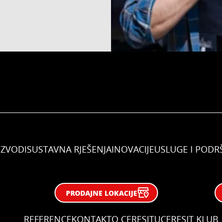
IZVODI
SUSTAVNA RJEŠENJA
INOVACIJE
USLUGE I PODR
PRODAJNE LOKACIJE
REFERENCE
KONTAKT
O CERESITU
CERESIT KLUB