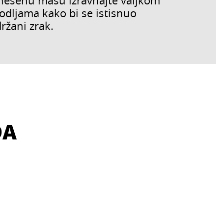
nesenu masu izravnajte valjkom
odljama kako bi se istisnuo
ržani zrak.
DA