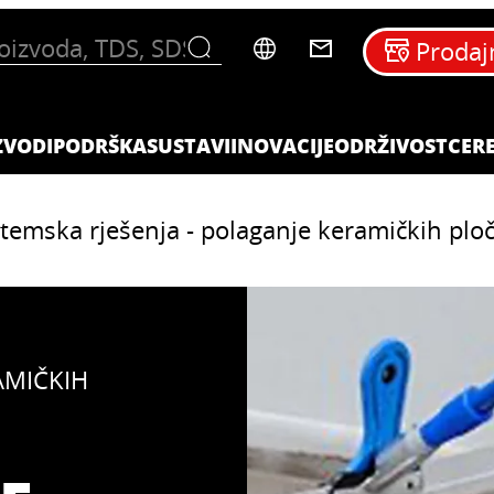
Prodaj
ZVODI
PODRŠKA
SUSTAVI
INOVACIJE
ODRŽIVOST
CERE
stemska rješenja - polaganje keramičkih ploč
AMIČKIH