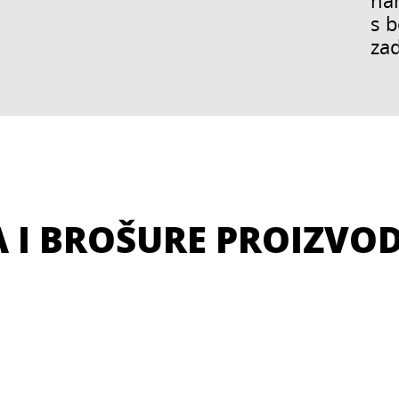
na
s b
zad
A I BROŠURE PROIZVO