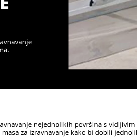
E
ravnavanje
ima.
avnavanje nejednolikih površina s vidljivim
te masa za izravnavanje kako bi dobili jednol