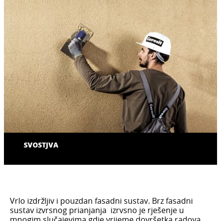
SVOSTJVA
Vrlo izdržljiv i pouzdan fasadni sustav. Brz fasadni
sustav izvrsnog prianjanja izrvsno je rješenje u
mnogim slučajevima gdje vrijeme dovršetka radova