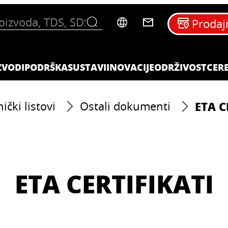
Prodaj
ZVODI
PODRŠKA
SUSTAVI
INOVACIJE
ODRŽIVOST
CERE
ETA C
ički listovi
Ostali dokumenti
ETA CERTIFIKATI