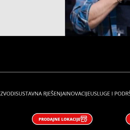
IZVODI
SUSTAVNA RJEŠENJA
INOVACIJE
USLUGE I PODR
PRODAJNE LOKACIJE