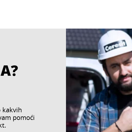
JA?
 kakvih
 vam pomoći
kt.