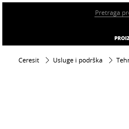
PROI
Ceresit
Usluge i podrška
Tehn