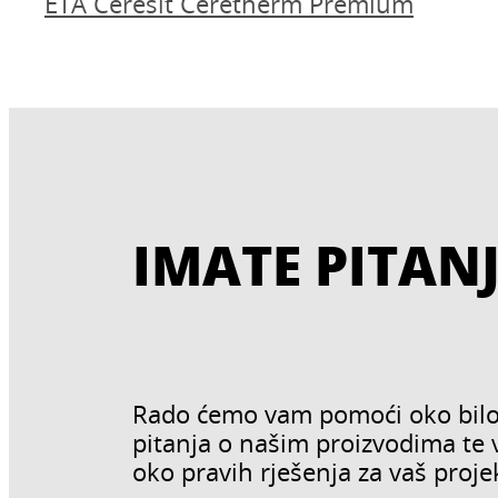
ETA Ceresit Ceretherm Premium
IMATE PITAN
Rado ćemo vam pomoći oko bilo
pitanja o našim proizvodima te
oko pravih rješenja za vaš proje