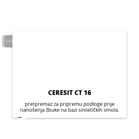
CERESIT CT 16
pretpremaz za pripremu podloge prije
nanošenja žbuke na bazi sintetičkih smola.
Primjenjuje se u unutarnjim i vanjskim
...
prostorima. Može se upotrebljavati na svim
mineralnim podlogama kao što su beton,
vlaknasti cement, žbuka itd.