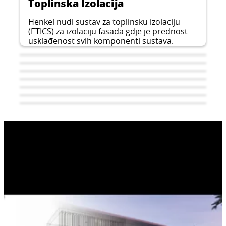
Toplinska Izolacija
Henkel nudi sustav za toplinsku izolaciju
(ETICS) za izolaciju fasada gdje je prednost
usklađenost svih komponenti sustava.
Polaganje podnih obloga
Polaganje keramičkih pločica
Hidroizolacija
Kada trebate maksimalne performanse i
Reference
Profesionalno polaganje pločica zahtijeva