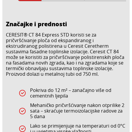
Značajke i prednosti
CERESIT® CT 84 Express STD koristi se za
pričvršćivanje ploča od ekspandiranog i
ekstrudiranog polistirena u Ceresit Ceretherm
sustavima fasadne toplinske izolacije. Ceresit CT 84
može se koristiti za pričvršćivanje polistirenskih ploča
na fasadama novih zgrada, kao i na zgradama koje se
termički obnavljaju sustavima toplinske izolacije.
Proizvod dolazi u metalnoj tubi od 750 ml.
Pokriva do 12 m² – zanačajno više od
cementnih ljepila
Mehaničko pričvršćivanje nakon otprilike 2
sata – skraćuje termoizolacijske radove za
5 dana
Lako se primijenjuje na temperaturi od 0°C
i u uvjetima visoke vlažnosti