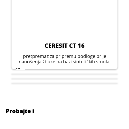
CERESIT CT 16
pretpremaz za pripremu podloge prije
nanošenja žbuke na bazi sintetičkih smola.
Primjenjuje se u unutarnjim i vanjskim
...
prostorima. Može se upotrebljavati na svim
mineralnim podlogama kao što su beton,
vlaknasti cement, žbuka itd.
Probajte i