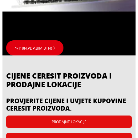
brtvene komponente prema zahtjevima
budžetu.
gradnje i odgovarajućim smjernicama.
${I18N.PDP.BIM.BTN}
CIJENE CERESIT PROIZVODA I
PRODAJNE LOKACIJE
PROVJERITE CIJENE I UVJETE KUPOVINE
CERESIT PROIZVODA.
PRODAJNE LOKACIJE