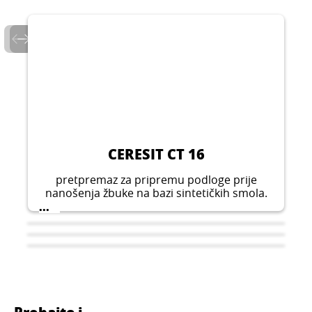
CERESIT CT 16
pretpremaz za pripremu podloge prije
nanošenja žbuke na bazi sintetičkih smola.
Primjenjuje se u unutarnjim i vanjskim
...
prostorima. Može se upotrebljavati na svim
mineralnim podlogama kao što su beton,
vlaknasti cement, žbuka itd.
Probajte i