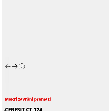
Mokri završni premazi
CERESIT CT 174