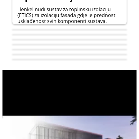
Henkel nudi sustav za toplinsku izolaciju
(ETICS) za izolaciju fasada gdje je prednost
usklađenost svih komponenti sustava.
Polaganje podnih obloga
Polaganje keramičkih pločica
Hidroizolacija
Kada trebate maksimalne performanse i
Reference
Profesionalno polaganje pločica zahtijeva
sigurnost, Ceresit sustavi za polaganje
Brinite O Okruženju!