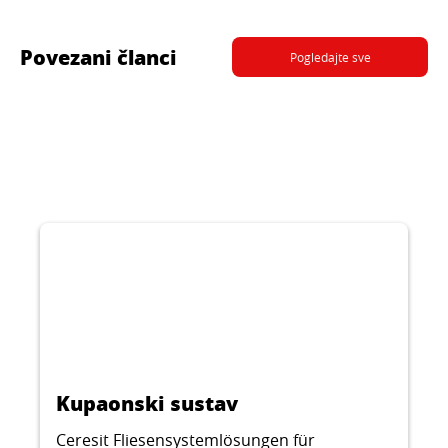
Klasifikacija ljepila C1T (12004)
Povezani članci
Pogledajte sve
CERESIT CM 16
Fleksibilno GEL ljepilo za pločice obogaćeno
silikatnim vlaknima za unutarnju i vanjsku
primjenu za keramičke, gres i pločice od
...
prirodnog kamena (koji nije osjetljiv na
promjenu boje).
Kupaonski sustav
Ceresit Fliesensystemlösungen für