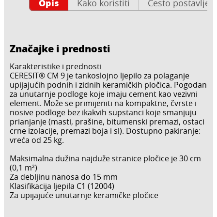
Opis
Kako koristiti
Često postavljen
Značajke i prednosti
Karakteristike i prednosti
CERESIT® CM 9 je tankoslojno ljepilo za polaganje
upijajućih podnih i zidnih keramičkih pločica. Pogodan
za unutarnje podloge koje imaju cement kao vezivni
element. Može se primijeniti na kompaktne, čvrste i
nosive podloge bez ikakvih supstanci koje smanjuju
prianjanje (masti, prašine, bitumenski premazi, ostaci
crne izolacije, premazi boja i sl). Dostupno pakiranje:
vreća od 25 kg.
Maksimalna dužina najduže stranice pločice je 30 cm
(0,1 m²)
Za debljinu nanosa do 15 mm
Klasifikacija ljepila C1 (12004)
Za upijajuće unutarnje keramičke pločice