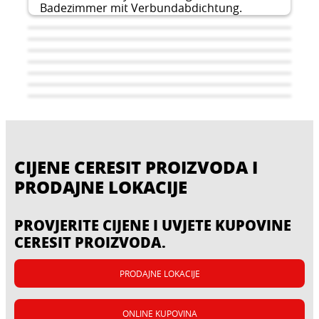
Badezimmer mit Verbundabdichtung.
CIJENE CERESIT PROIZVODA I
PRODAJNE LOKACIJE
PROVJERITE CIJENE I UVJETE KUPOVINE
Polaganje pločica na podno
Prirodni kamen i mramor u
CERESIT PROIZVODA.
grijanje
Polaganje pločica na otvorenom
unutarnjim prostorima
Komercijalne i industrijske
Pločice na specijalnim
PRODAJNE LOKACIJE
primjene
Brzi sistem za komercijalne
podlogama
Postavljanje pločica velikog
primjene
formata
ONLINE KUPOVINA