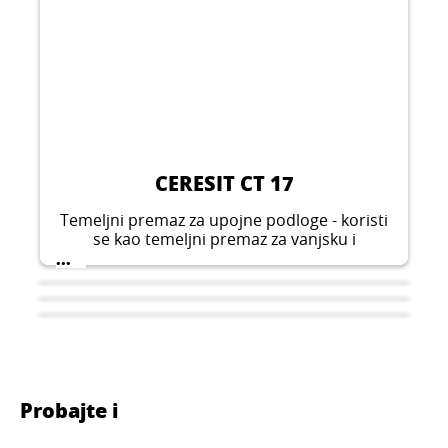
CERESIT CT 17
Temeljni premaz za upojne podloge - koristi
se kao temeljni premaz za vanjsku i
unutarnju površinu prije, na primjer,
...
lijepljenja keramičkih pločica, lakiranja
površine, lijepljenja izolacijskih ploča i
drugo.
Probajte i